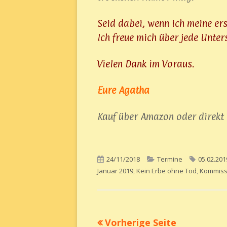
Seid dabei, wenn ich meine er
Ich freue mich über jede Unter
Vielen Dank im Voraus.
Eure Agatha
Kauf über Amazon oder direkt
Veröffentlicht
24/11/2018
Kategorien
Termine
Schlagwö
05.02.201
Januar 2019
am
,
Kein Erbe ohne Tod
,
Kommiss
Vorherige Seite
Beitragsnavigation