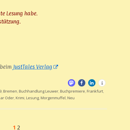
ste Lesung habe.
stützung.
 beim
JustTales Verlag
In
neuem
Fenster
In
In
In
In
öffnen
rter
9
,
Bremen
,
Buchhandlung Leuwer
,
Buchpremiere
,
Frankfurt
,
ar Oder
,
Krimi
,
Lesung
,
Morgenmuffel
,
Neu
neuem
neuem
neuem
neuem
Fenster
Fenster
Fenster
Fenster
öffnen
öffnen
öffnen
öffnen
Seite
1
Seite
2