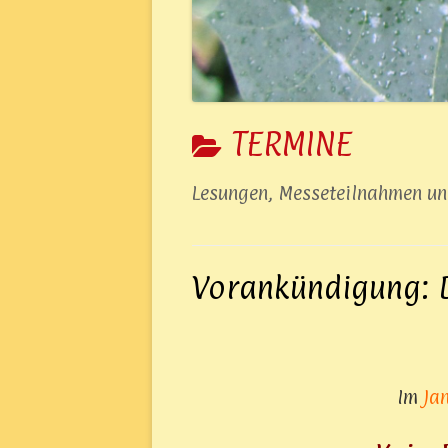
KATEGORIE:
TERMINE
Lesungen, Messeteilnahmen u
Vorankündigung: 
Im
Ja