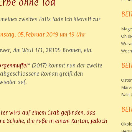
Erbe ohne Tod
BEI
meines zweiten Falls lade ich hiermit zur
Mage
nstag, 05.Februar 2019 um 19 Uhr
Oh di
Woran
wer, Am Wall 171, 28195 Bremen, ein.
Woche
BEI
rgenmuffel
“ (2017) kommt nun der zweite
h abgeschlossene Roman greift den
Oste
wieder auf.
Marvin
Bald 
BEI
oter wird auf einem Grab gefunden, das
ne Schuhe, die Füße in einem Karton, jedoch
Ökolo
Herb