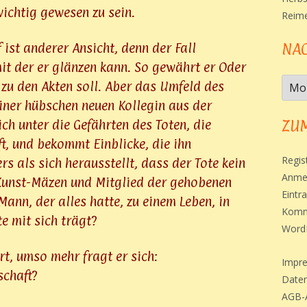
wichtig gewesen zu sein.
Reim
NA
ist anderer Ansicht, denn der Fall
mit der er glänzen kann. So gewährt er Oder
Nac
 zu den Akten soll. Aber das Umfeld des
Dat
einer hübschen neuen Kollegin aus der
ZUM
ich unter die Gefährten des Toten, die
t, und bekommt Einblicke, die ihn
Regis
 als sich herausstellt, dass der Tote kein
Anme
 Kunst-Mäzen und Mitglied der gehobenen
Eintr
Mann, der alles hatte, zu einem Leben, in
Komm
e mit sich trägt?
Word
t, umso mehr fragt er sich:
Impr
schaft?
Daten
AGB-A