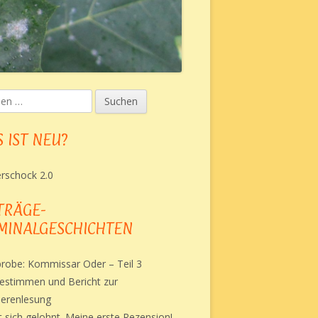
en
upt-
tenleiste
 IST NEU?
rschock 2.0
TRÄGE-
MINALGESCHICHTEN
robe: Kommissar Oder – Teil 3
estimmen und Bericht zur
erenlesung
t sich gelohnt. Meine erste Rezension!