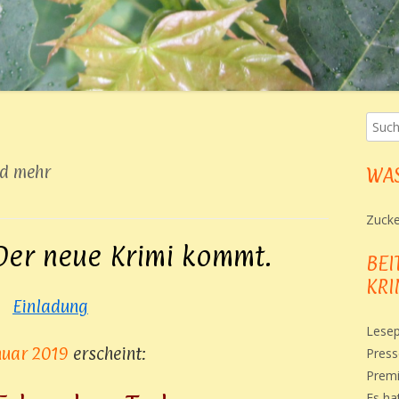
Such
Ha
nach:
Sei
nd mehr
WAS
Zucke
Der neue Krimi kommt.
BEI
KRI
Einladung
Lesep
nuar 2019
erscheint:
Press
Premi
Es ha