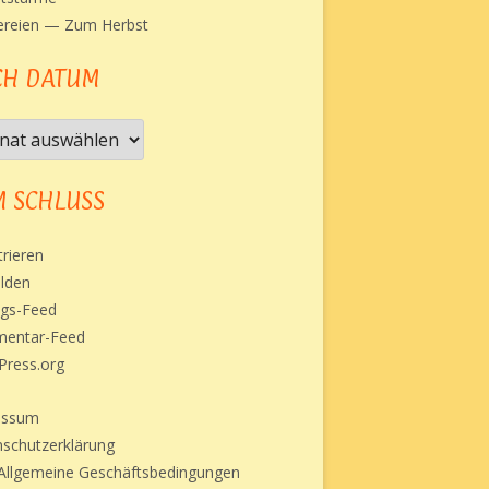
ereien — Zum Herbst
CH DATUM
h
um
 SCHLUSS
trieren
lden
ags-Feed
entar-Feed
Press.org
essum
schutzerklärung
llgemeine Geschäftsbedingungen